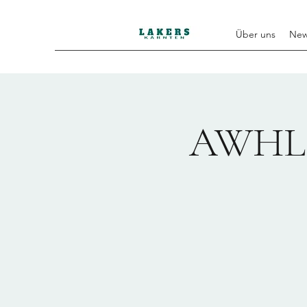
Über uns
Ne
AWHL F