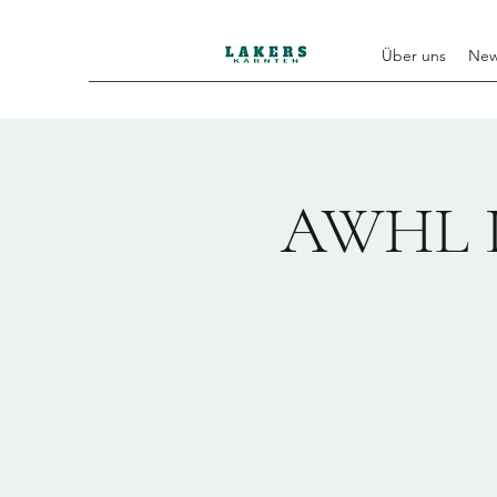
Über uns
Ne
AWHL La