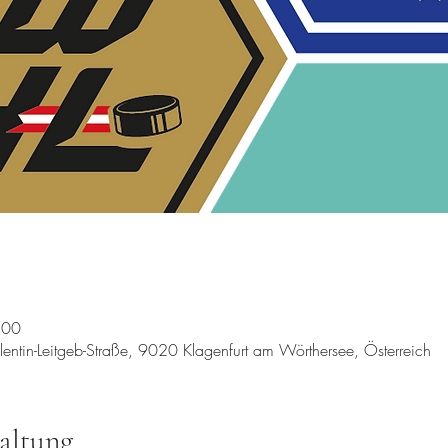
:00
lentin-Leitgeb-Straße, 9020 Klagenfurt am Wörthersee, Österreich
altung