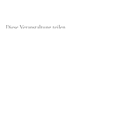
Diese Veranstaltung teilen
Kontakt
Impressum
Datenschutzerklärung
©2021 Lakers Kärnten.