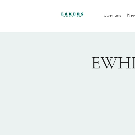
Über uns
Ne
EWHL 