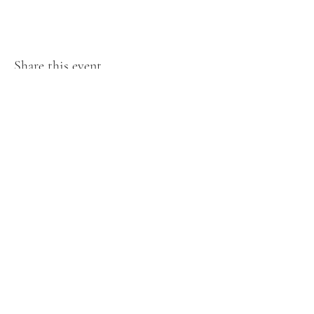
Share this event
Contact
Imprint
Data protection
©2021 Lakers Kärnten.