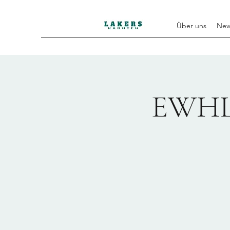
Über uns
Ne
EWHL 